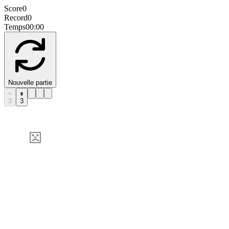
Score
0
Record
0
Temps
00:00
Nouvelle partie
3
3